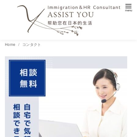
コ
Home
コンタクト
ン
テ
ン
ツ
へ
移
動