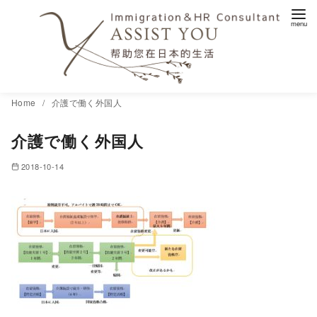
コ
Home
介護で働く外国人
ン
介護で働く外国人
テ
ン
2018-10-14
ツ
へ
移
動