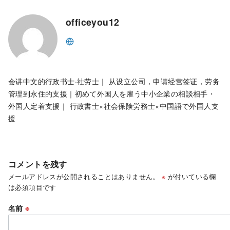
officeyou12
会讲中文的行政书士·社劳士｜ 从设立公司，申请经营签证，劳务
管理到永住的支援｜初めて外国人を雇う中小企業の相談相手・
外国人定着支援｜ 行政書士×社会保険労務士×中国語で外国人支
援
コメントを残す
メールアドレスが公開されることはありません。
※
が付いている欄
は必須項目です
名前
※