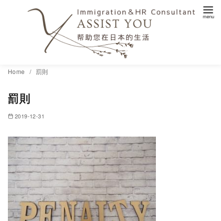
コ
Home
罰則
ン
罰則
テ
ン
2019-12-31
ツ
へ
移
動