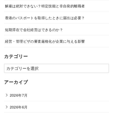
解雇は絶対できない？特定技能と非自発的離職者
香港のパスポートを取得したときに届出は必要？
短期滞在で会社経営はできるのか？
経営・管理ビザの審査厳格化が企業に与える影響
カテゴリー
カ
テ
ゴ
アーカイブ
リ
ー
2026年7月
2026年6月