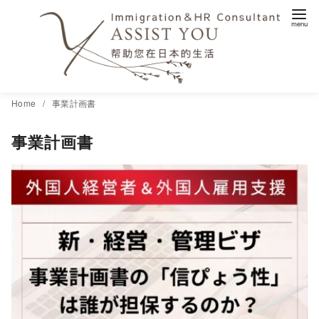
コ
Home
事業計画書
ン
事業計画書
テ
ン
ツ
へ
移
動