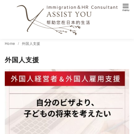
コ
Home
外国人支援
ン
外国人支援
テ
ン
ツ
へ
移
動