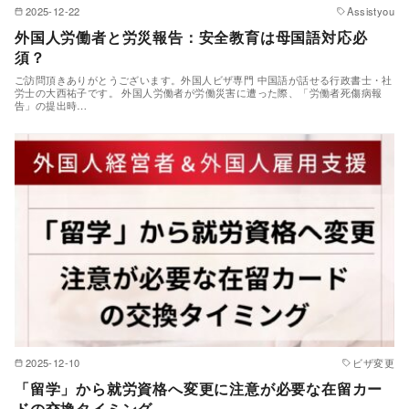
2025-12-22
Assistyou
外国人労働者と労災報告：安全教育は母国語対応必
須？
ご訪問頂きありがとうございます。外国人ビザ専門 中国語が話せる行政書士・社
労士の大西祐子です。 外国人労働者が労働災害に遭った際、「労働者死傷病報
告」の提出時…
2025-12-10
ビザ変更
「留学」から就労資格へ変更に注意が必要な在留カー
ドの交換タイミング