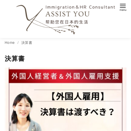
コ
Home
決算書
ン
決算書
テ
ン
ツ
へ
移
動