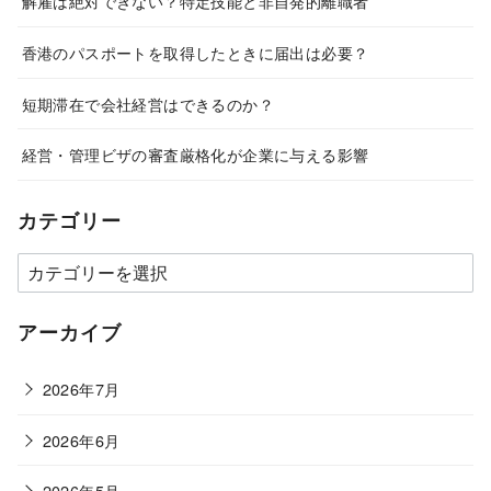
解雇は絶対できない？特定技能と非自発的離職者
香港のパスポートを取得したときに届出は必要？
短期滞在で会社経営はできるのか？
経営・管理ビザの審査厳格化が企業に与える影響
カテゴリー
カ
テ
ゴ
アーカイブ
リ
ー
2026年7月
2026年6月
2026年5月