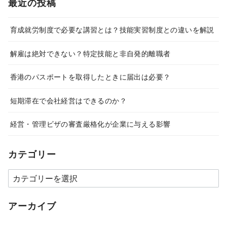
最近の投稿
育成就労制度で必要な講習とは？技能実習制度との違いを解説
解雇は絶対できない？特定技能と非自発的離職者
香港のパスポートを取得したときに届出は必要？
短期滞在で会社経営はできるのか？
経営・管理ビザの審査厳格化が企業に与える影響
カテゴリー
カ
テ
ゴ
アーカイブ
リ