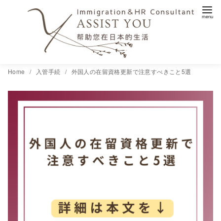
コ
Home
入管手続
外国人の在留資格更新で注意すべきこと5選
ン
テ
ン
ツ
へ
移
動