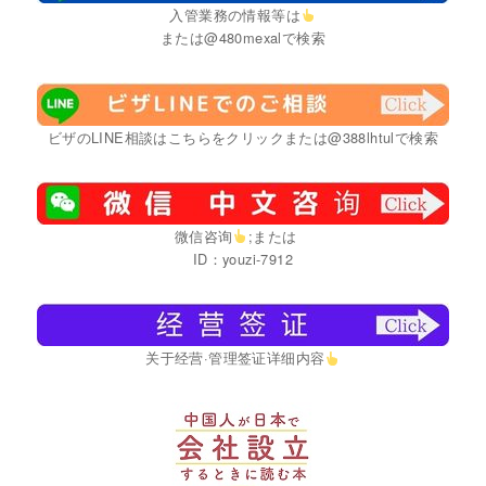
入管業務の情報等は
または@480mexalで検索
ビザのLINE相談はこちらをクリックまたは@388lhtulで検索
微信咨询
;または
ID：youzi-7912
关于经营·管理签证详细内容