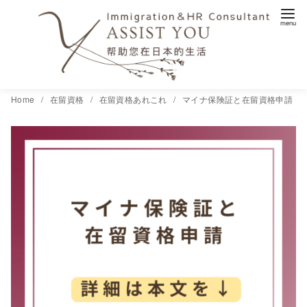
コ
Home
在留資格
在留資格あれこれ
マイナ保険証と在留資格申請
ン
テ
ン
ツ
へ
移
動