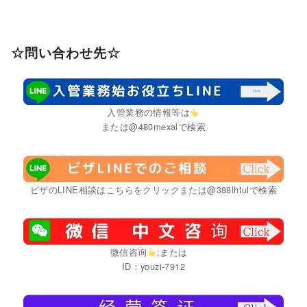
☆問い合わせ先☆
入管業務の情報等は
または@480mexalで検索
ビザのLINE相談はこちらをクリックまたは@388lhtulで検索
微信咨询
;または
ID：youzi-7912