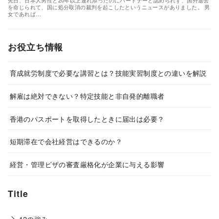
先日、日本人男性と20年以上連れ添ったのにパートナーと認められず、国外退去
を命じられて、国に処分取消の裁判を起こしたというニュースがありました。 男
女であれば…
お役立ち情報
育成就労制度で必要な講習とは？技能実習制度との違いを解説
解雇は絶対できない？特定技能と非自発的離職者
香港のパスポートを取得したときに届出は必要？
短期滞在で会社経営はできるのか？
経営・管理ビザの審査厳格化が企業に与える影響
Title
12の強み