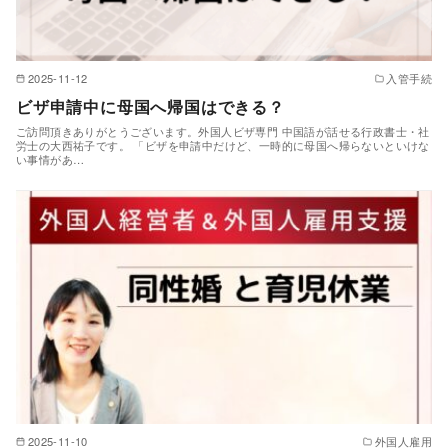
2025-11-12
入管手続
ビザ申請中に母国へ帰国はできる？
ご訪問頂きありがとうございます。外国人ビザ専門 中国語が話せる行政書士・社
労士の大西祐子です。 「ビザを申請中だけど、一時的に母国へ帰らないといけな
い事情があ…
2025-11-10
外国人雇用