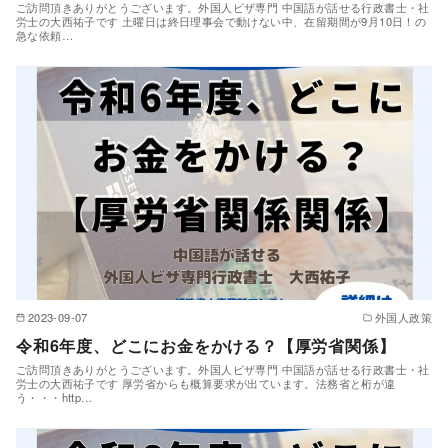
ご訪問頂きありがとうございます。外国人ビザ専門 中国語が話せる行政書士・社
労士の大西祐子です 土曜日は終日理事会で動けない中、在留期間が9月10日！の
急な依頼…
2023-09-07
外国人政策
令和6年度、どこにお金をかける？【厚労省関係】
ご訪問頂きありがとうございます。外国人ビザ専門 中国語が話せる行政書士・社
労士の大西祐子です 厚労省からも概算要求が出ています。法務省と桁が違
う・・・http…