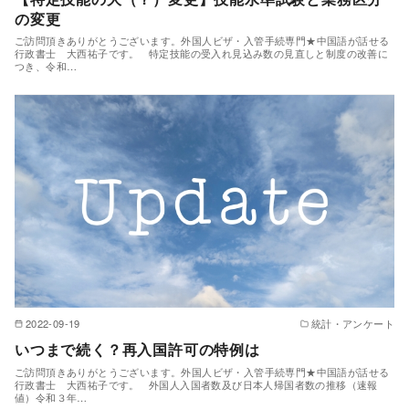
の変更
ご訪問頂きありがとうございます。外国人ビザ・入管手続専門★中国語が話せる
行政書士 大西祐子です。 特定技能の受入れ見込み数の見直しと制度の改善に
つき、令和…
2022-09-19
統計・アンケート
いつまで続く？再入国許可の特例は
ご訪問頂きありがとうございます。外国人ビザ・入管手続専門★中国語が話せる
行政書士 大西祐子です。 外国人入国者数及び日本人帰国者数の推移（速報
値）令和３年…