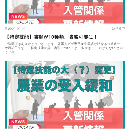
2022-09-10
法改正
【特定技能】書類が10種類、省略可能に！
ご訪問頂きありがとうございます。外国人ビザ専門★中国語が話せる行政書士
大西祐子です。 特定技能の提出書類については、 多すぎる、 わからない とい
うご相…