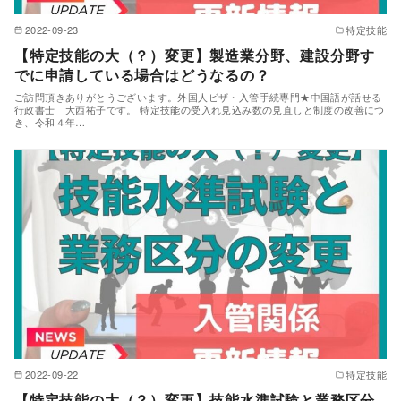
2022-09-23
特定技能
【特定技能の大（？）変更】製造業分野、建設分野す
でに申請している場合はどうなるの？
ご訪問頂きありがとうございます。外国人ビザ・入管手続専門★中国語が話せる
行政書士 大西祐子です。 特定技能の受入れ見込み数の見直しと制度の改善につ
き、令和４年…
2022-09-22
特定技能
【特定技能の大（？）変更】技能水準試験と業務区分