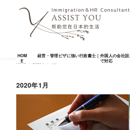
HOM
経営・管理ビザに強い行政書士｜外国人の会社設
E
で対応
コ
Home
2020年
1月
ン
テ
2020年1月
ン
ツ
へ
移
動