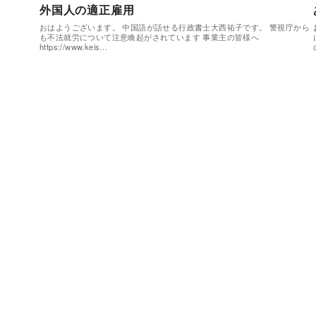
外国人の適正雇用
おはようございます。 中国語が話せる行政書士大西祐子です。 警視庁から
も不法就労について注意喚起がされています 事業主の皆様へ
https://www.keis…