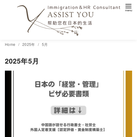
コ
Home
2025年
5月
ン
2025年5月
テ
ン
ツ
へ
移
動