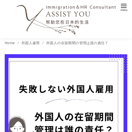
コ
Home
外国人雇用
外国人の在留期間の管理は誰の責任？
ン
テ
ン
ツ
へ
移
動