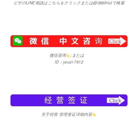
ビザのLINE相談はこちらをクリックまたは@388lhtulで検索
微信咨询
;または
ID：youzi-7912
关于经营·管理签证详细内容