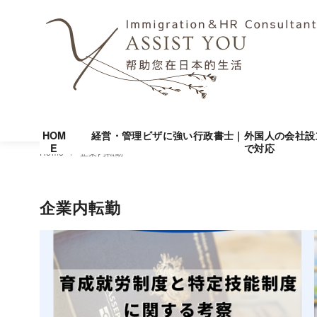
HOM
経営・管理ビザに強い行政書士｜外国人の会社設
E
で対応
コ
Home
企業内転勤
ン
テ
企業内転勤
ン
ツ
へ
移
動