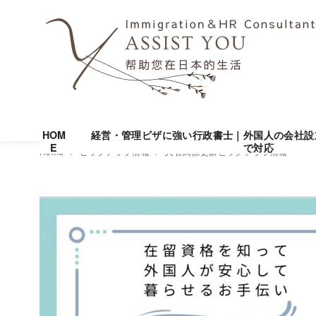
HOM
経営・管理ビザに強い行政書士｜外国人の会社設
E
で対応
コ
Home
ピックアップ情報
入管関係更新ピックアップ情報
ン
テ
ン
ツ
へ
移
動