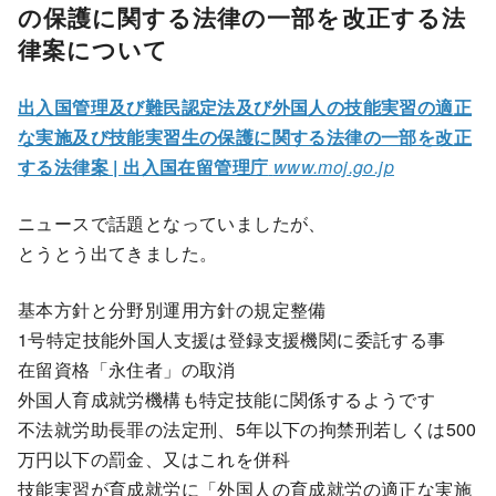
の保護に関する法律の一部を改正する法
律案について
出入国管理及び難民認定法及び外国人の技能実習の適正
な実施及び技能実習生の保護に関する法律の一部を改正
する法律案 | 出入国在留管理庁
www.moj.go.jp
ニュースで話題となっていましたが、
とうとう出てきました。
基本方針と分野別運用方針の規定整備
1号特定技能外国人支援は登録支援機関に委託する事
在留資格「永住者」の取消
外国人育成就労機構も特定技能に関係するようです
不法就労助長罪の法定刑、5年以下の拘禁刑若しくは500
万円以下の罰金、又はこれを併科
技能実習が育成就労に「外国人の育成就労の適正な実施