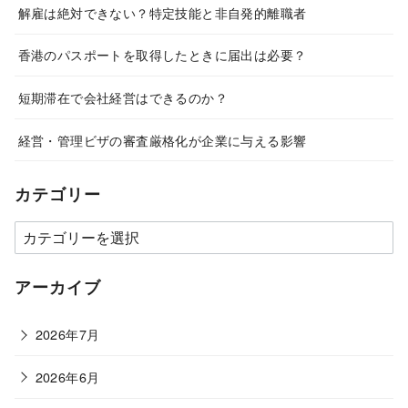
解雇は絶対できない？特定技能と非自発的離職者
香港のパスポートを取得したときに届出は必要？
短期滞在で会社経営はできるのか？
経営・管理ビザの審査厳格化が企業に与える影響
カテゴリー
カ
テ
ゴ
アーカイブ
リ
ー
2026年7月
2026年6月