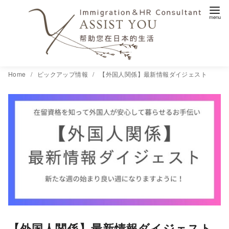
コ
Home
ピックアップ情報
【外国人関係】最新情報ダイジェスト
ン
テ
ン
ツ
へ
移
動
【外国人関係】最新情報ダイジェスト