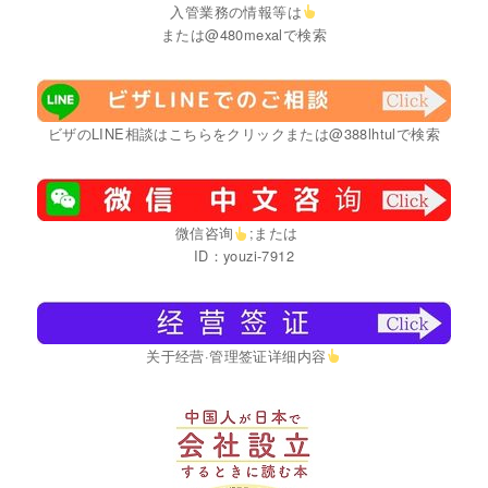
入管業務の情報等は
または@480mexalで検索
ビザのLINE相談はこちらをクリックまたは@388lhtulで検索
微信咨询
;または
ID：youzi-7912
关于经营·管理签证详细内容