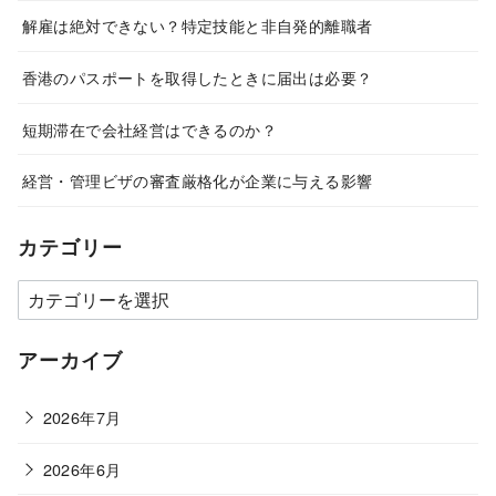
解雇は絶対できない？特定技能と非自発的離職者
香港のパスポートを取得したときに届出は必要？
短期滞在で会社経営はできるのか？
経営・管理ビザの審査厳格化が企業に与える影響
カテゴリー
カ
テ
ゴ
アーカイブ
リ
ー
2026年7月
2026年6月