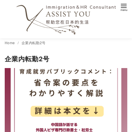
コ
Home
企業内転勤2号
ン
企業内転勤2号
テ
ン
ツ
へ
移
動