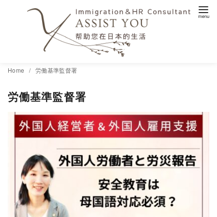
コ
Home
労働基準監督署
ン
労働基準監督署
テ
ン
ツ
へ
移
動