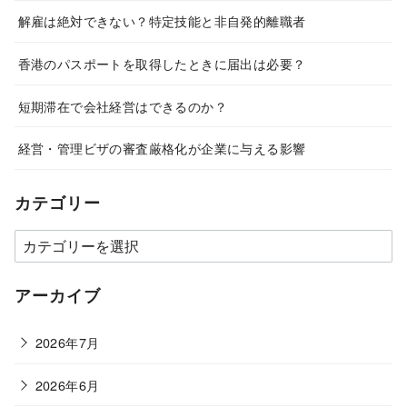
解雇は絶対できない？特定技能と非自発的離職者
香港のパスポートを取得したときに届出は必要？
短期滞在で会社経営はできるのか？
経営・管理ビザの審査厳格化が企業に与える影響
カテゴリー
カ
テ
ゴ
アーカイブ
リ
ー
2026年7月
2026年6月