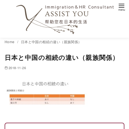
コ
Home
日本と中国の相続の違い（親族関係）
ン
日本と中国の相続の違い（親族関係）
テ
ン
2018-11-26
ツ
へ
移
動