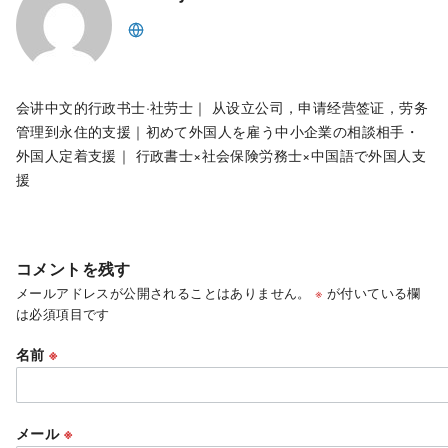
会讲中文的行政书士·社劳士｜ 从设立公司，申请经营签证，劳务
管理到永住的支援｜初めて外国人を雇う中小企業の相談相手・
外国人定着支援｜ 行政書士×社会保険労務士×中国語で外国人支
援
コメントを残す
メールアドレスが公開されることはありません。
※
が付いている欄
は必須項目です
名前
※
メール
※