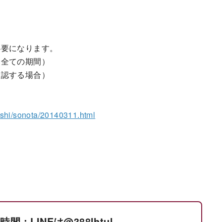
必要になります。
間全ての期間）
確認する場合）
ushi/sonota/20140311.html
間：LINEは@388lhtul