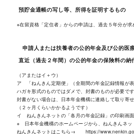
預貯金通帳の写し等、所得を証明するもの
※在留資格「定住者」からの申請は、過去５年分が求
申請人または扶養者の公的年金及び公的医療
直近（過去２年間）の公的年金の保険料の納
（アまたはイ＋ウ）
ア 「ねんきん定期便」（全期間の年金記録情報が
ハガキ形式のものではダメで、封書のものが必要で
封書がない場合は、日本年金機構に連絡して取り寄
（２ヶ月くらいかかるようです）
イ ねんきんネットの「各月の年金記録」の印刷画
※ 日本年金機構のホームページから、ねんきんネッ
ねんきんネットはこちら→ https://www.nenkin.go.jp/n