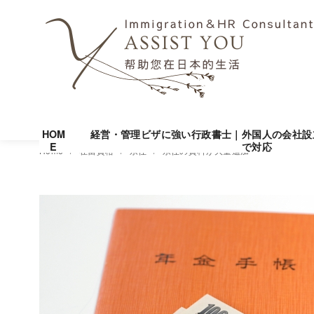
HOM
経営・管理ビザに強い行政書士｜外国人の会社設
E
で対応
コ
Home
在留資格
永住
永住の資料が大量追加
ン
テ
ン
ツ
へ
移
動