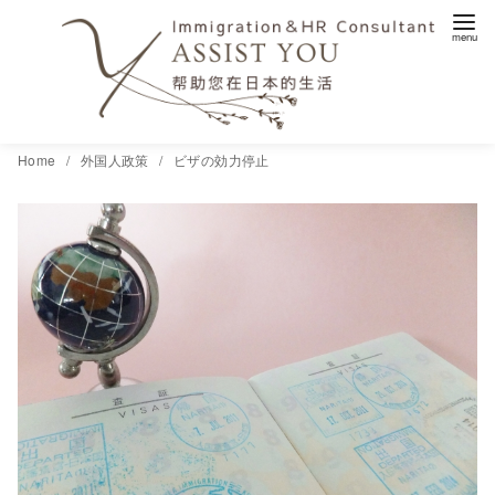
コ
Home
外国人政策
ビザの効力停止
ン
テ
ン
ツ
へ
移
動