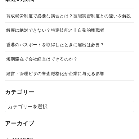
育成就労制度で必要な講習とは？技能実習制度との違いを解説
解雇は絶対できない？特定技能と非自発的離職者
香港のパスポートを取得したときに届出は必要？
短期滞在で会社経営はできるのか？
経営・管理ビザの審査厳格化が企業に与える影響
カテゴリー
カ
テ
ゴ
アーカイブ
リ
ー