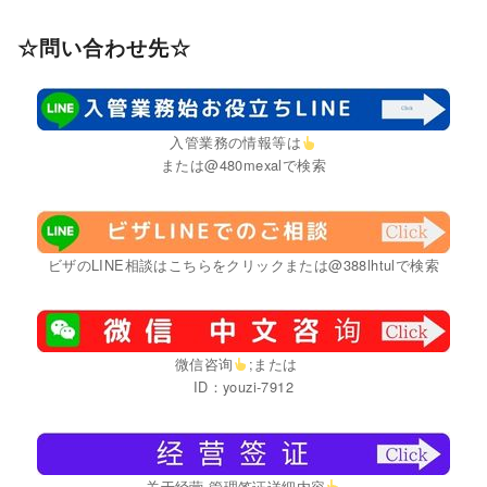
☆問い合わせ先☆
入管業務の情報等は
または@480mexalで検索
ビザのLINE相談はこちらをクリックまたは@388lhtulで検索
微信咨询
;または
ID：youzi-7912
关于经营·管理签证详细内容