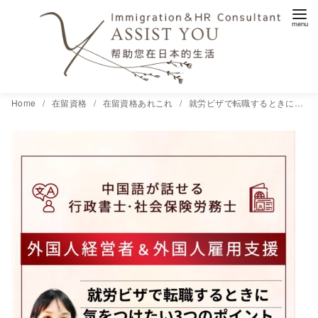
コ
Home
在留資格
在留資格あれこれ
就労ビザで転職するときに気をつけたい3つのポイント
ン
テ
ン
ツ
へ
移
動