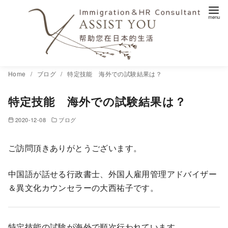
コ
Home
ブログ
特定技能 海外での試験結果は？
ン
特定技能 海外での試験結果は？
テ
ン
2020-12-08
ブログ
ツ
へ
ご訪問頂きありがとうございます。
移
動
中国語が話せる行政書士、外国人雇用管理アドバイザー
＆異文化カウンセラーの大西祐子です。
特定技能の試験が海外で順次行われています。