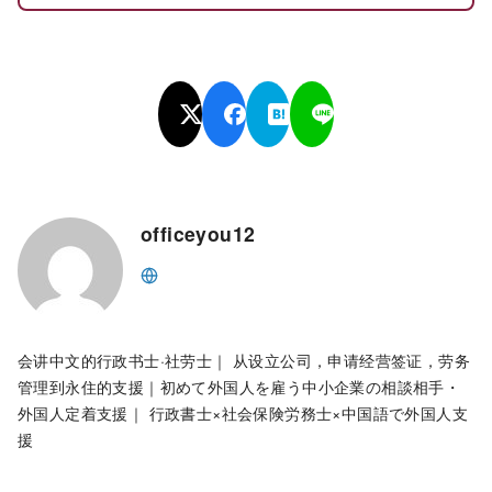
officeyou12
会讲中文的行政书士·社劳士｜ 从设立公司，申请经营签证，劳务
管理到永住的支援｜初めて外国人を雇う中小企業の相談相手・
外国人定着支援｜ 行政書士×社会保険労務士×中国語で外国人支
援