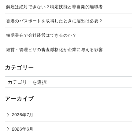
解雇は絶対できない？特定技能と非自発的離職者
香港のパスポートを取得したときに届出は必要？
短期滞在で会社経営はできるのか？
経営・管理ビザの審査厳格化が企業に与える影響
カテゴリー
カ
テ
ゴ
アーカイブ
リ
ー
2026年7月
2026年6月