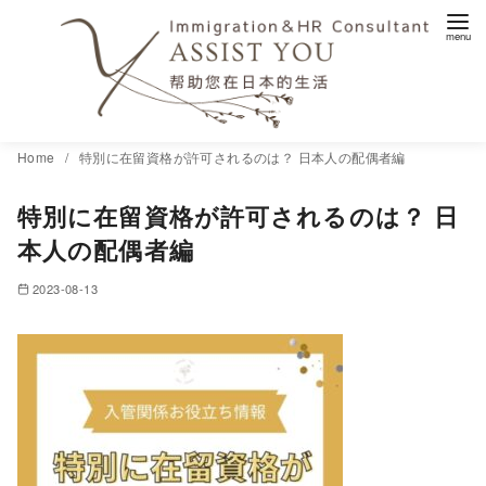
コ
Home
特別に在留資格が許可されるのは？ 日本人の配偶者編
ン
特別に在留資格が許可されるのは？ 日
テ
ン
本人の配偶者編
ツ
2023-08-13
へ
移
動