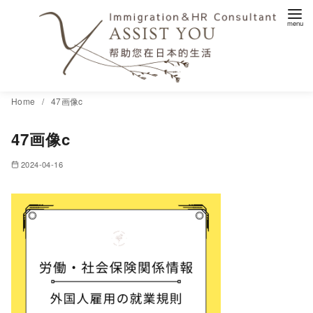
コ
Home
47画像c
ン
47画像c
テ
ン
2024-04-16
ツ
へ
移
動