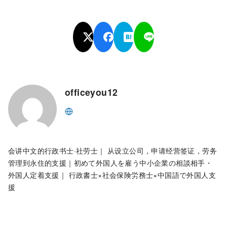
officeyou12
会讲中文的行政书士·社劳士｜ 从设立公司，申请经营签证，劳务
管理到永住的支援｜初めて外国人を雇う中小企業の相談相手・
外国人定着支援｜ 行政書士×社会保険労務士×中国語で外国人支
援