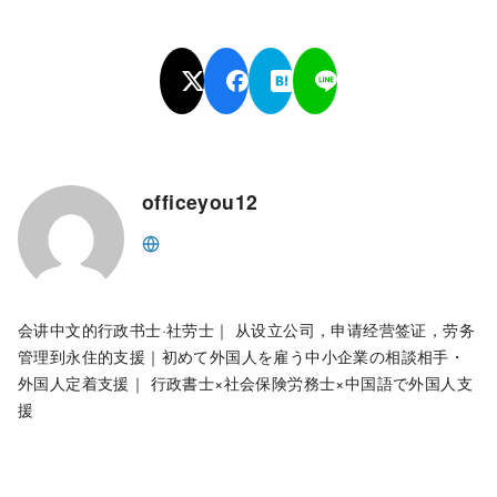
officeyou12
会讲中文的行政书士·社劳士｜ 从设立公司，申请经营签证，劳务
管理到永住的支援｜初めて外国人を雇う中小企業の相談相手・
外国人定着支援｜ 行政書士×社会保険労務士×中国語で外国人支
援