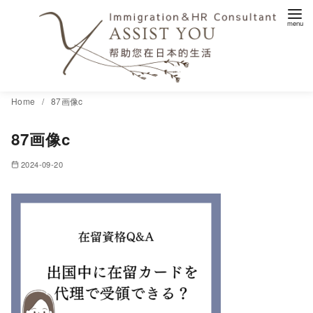
コ
Home
87画像c
ン
87画像c
テ
ン
2024-09-20
ツ
へ
移
動