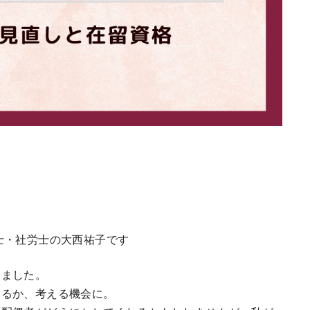
士・社労士の大西祐子です
きました。
きるか、考える機会に。