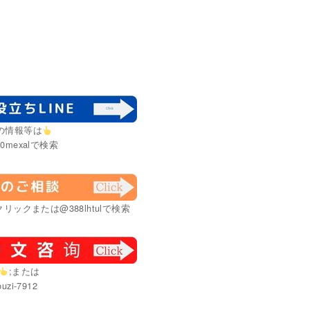
の情報等は
0mexalで検索
リックまたは@388lhtulで検索
;または
uzi-7912