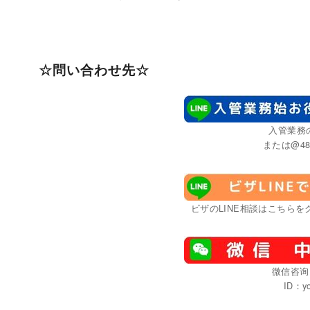
☆問い合わせ先☆
入管業務
または@48
ビザのLINE相談はこちらをク
微信咨询
ID：yo