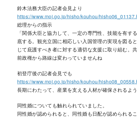
鈴木法務大臣の記者会見より
https://www.moj.go.jp/hisho/kouhou/hisho06_01137.
総理からの指示
「関係大臣と協力して、一定の専門性、技能を有す
底する。観光立国に相応しい入国管理の実現を図る
じて庇護すべき者に対する適切な支援に取り組む。
前政権から路線は変わっていませんね
初登庁後の記者会見でも
https://www.moj.go.jp/hisho/kouhou/hisho08_00558.
長期にわたって、産業を支える人材が確保されるよ
同性婚についても触れられていました。
同性婚が認められると、同性婚も日配が認められる