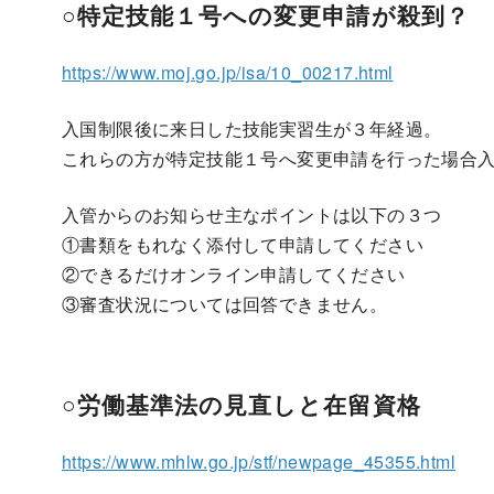
○特定技能１号への変更申請が殺到？
https://www.moj.go.jp/isa/10_00217.html
入国制限後に来日した技能実習生が３年経過。
これらの方が特定技能１号へ変更申請を行った場合
入管からのお知らせ主なポイントは以下の３つ
①書類をもれなく添付して申請してください
②できるだけオンライン申請してください
③審査状況については回答できません。
○労働基準法の見直しと在留資格
https://www.mhlw.go.jp/stf/newpage_45355.html