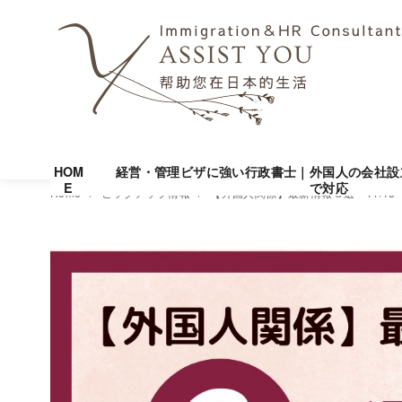
HOM
経営・管理ビザに強い行政書士｜外国人の会社設
E
で対応
コ
Home
ピックアップ情報
【外国人関係】最新情報３選 11/18
ン
テ
ン
ツ
へ
移
動