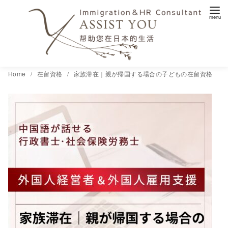
コ
Home
在留資格
家族滞在｜親が帰国する場合の子どもの在留資格
ン
テ
ン
ツ
へ
移
動