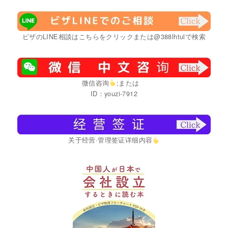
ビザのLINE相談はこちらをクリックまたは@388lhtulで検索
微信咨询
;または
ID：youzi-7912
关于经营·管理签证详细内容