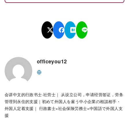
officeyou12
会讲中文的行政书士·社劳士｜ 从设立公司，申请经营签证，劳务
管理到永住的支援｜初めて外国人を雇う中小企業の相談相手・
外国人定着支援｜ 行政書士×社会保険労務士×中国語で外国人支
援