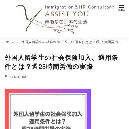
コ
Home
外国人留学生の社会保険加入、適用条件とは？週25時間労働の実際
ン
外国人留学生の社会保険加入、適用条
テ
ン
件とは？週25時間労働の実際
ツ
2025-01-03
へ
移
動