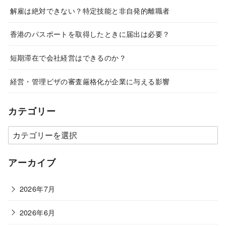
解雇は絶対できない？特定技能と非自発的離職者
香港のパスポートを取得したときに届出は必要？
短期滞在で会社経営はできるのか？
経営・管理ビザの審査厳格化が企業に与える影響
カテゴリー
カ
テ
ゴ
アーカイブ
リ
ー
2026年7月
2026年6月