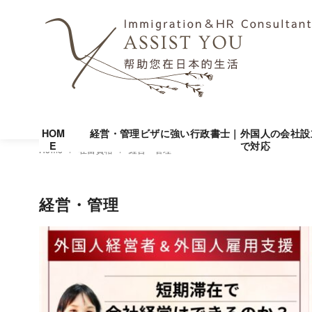
HOM
経営・管理ビザに強い行政書士｜外国人の会社設
E
で対応
コ
Home
在留資格
経営・管理
ン
テ
経営・管理
ン
ツ
へ
移
動