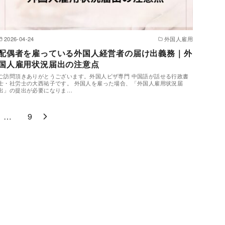
2026-04-24
外国人雇用
配偶者を雇っている外国人経営者の届け出義務｜外
国人雇用状況届出の注意点
ご訪問頂きありがとうございます。外国人ビザ専門 中国語が話せる行政書
士・社労士の大西祐子です。 外国人を雇った場合、「外国人雇用状況届
出」の提出が必要になりま…
…
9