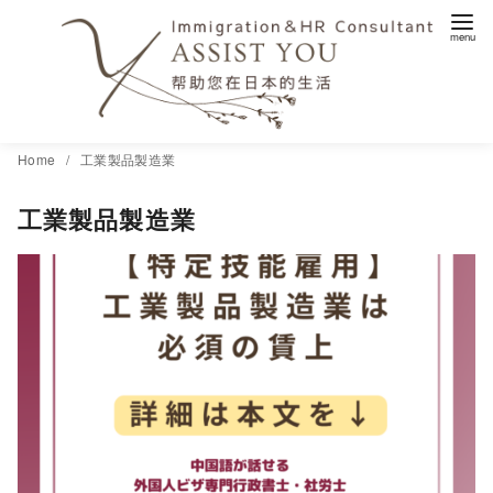
コ
Home
工業製品製造業
ン
工業製品製造業
テ
ン
ツ
へ
移
動