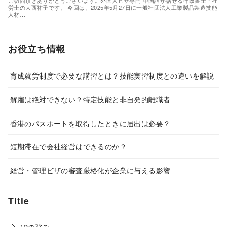
ご訪問頂きありがとうございます。外国人ビザ専門 中国語が話せる行政書士・社
労士の大西祐子です。 今回は、2025年5月27日に一般社団法人工業製品製造技能
人材…
お役立ち情報
育成就労制度で必要な講習とは？技能実習制度との違いを解説
解雇は絶対できない？特定技能と非自発的離職者
香港のパスポートを取得したときに届出は必要？
短期滞在で会社経営はできるのか？
経営・管理ビザの審査厳格化が企業に与える影響
Title
12の強み