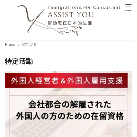
コ
Home
特定活動
ン
特定活動
テ
ン
ツ
へ
移
動