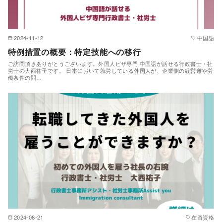
2024-11-12
中国語
特例措置の概要：特定技能への移行
ご訪問頂きありがとうございます。外国人ビザ専門 中国語が話せる行政書士・社
労士の大西祐子です。 日本において就労している外国人が、企業側の経営難や労
働条件の問…
2024-08-21
在留資格