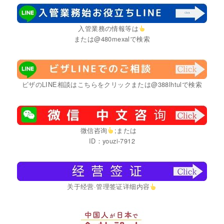
入管業務の情報等は
または@480mexalで検索
ビザのLINE相談はこちらをクリックまたは@388lhtulで検索
微信咨询
;または
ID：youzi-7912
关于经营·管理签证详细内容