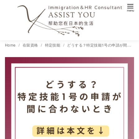
コ
Home
在留資格
特定技能
どうする？特定技能1号の申請が間に合わないとき
ン
テ
ン
ツ
へ
移
動