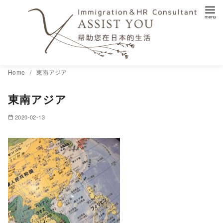
コ
Home
東南アジア
ン
東南アジア
テ
ン
2020-02-13
ツ
へ
移
動