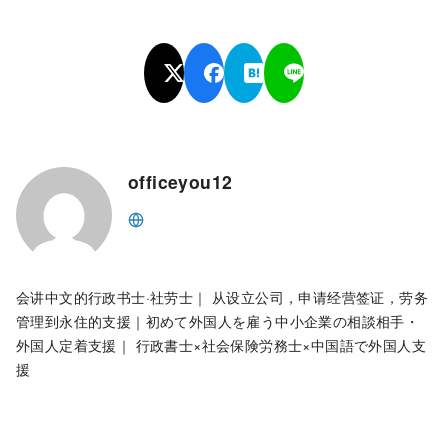
officeyou12
会讲中文的行政书士·社劳士｜ 从设立公司，申请经营签证，劳务
管理到永住的支援｜初めて外国人を雇う中小企業の相談相手・
外国人定着支援｜ 行政書士×社会保険労務士×中国語で外国人支
援