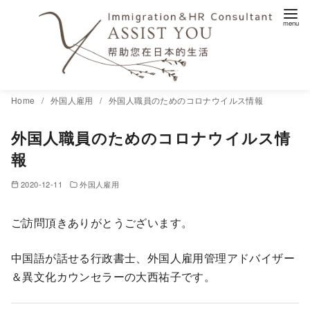
コ
Home
外国人雇用
外国人職員のためのコロナウイルス情報
ン
外国人職員のためのコロナウイルス情
テ
ン
報
ツ
2020-12-11
外国人雇用
へ
移
ご訪問頂きありがとうございます。
動
中国語が話せる行政書士、外国人雇用管理アドバイザー
＆異文化カウンセラーの大西祐子です。