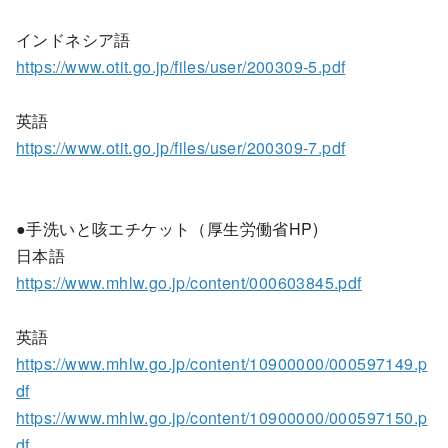
インドネシア語
https://www.otit.go.jp/files/user/200309-5.pdf
英語
https://www.otit.go.jp/files/user/200309-7.pdf
●手洗いと咳エチケット（厚生労働省HP)
日本語
https://www.mhlw.go.jp/content/000603845.pdf
英語
https://www.mhlw.go.jp/content/10900000/000597149.p
df
https://www.mhlw.go.jp/content/10900000/000597150.p
df