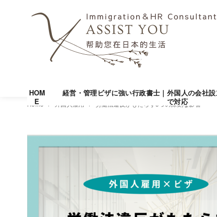
HOM
経営・管理ビザに強い行政書士｜外国人の会社設
E
で対応
コ
Home
外国人雇用
労働法違反がもたらす5つの深刻な影響
ン
テ
ン
ツ
へ
移
動