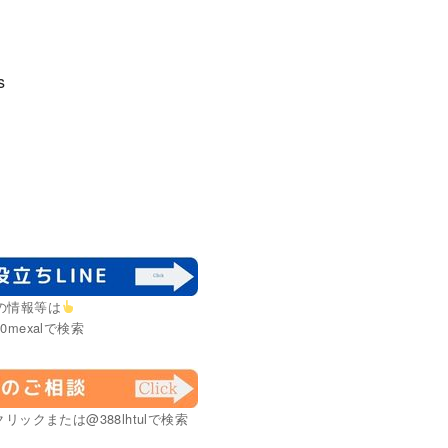
s
の情報等は
0mexalで検索
リックまたは@388lhtulで検索