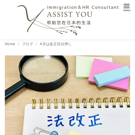
コ
Home
ブログ
4月は改正目白押し
ン
テ
ン
ツ
へ
移
動