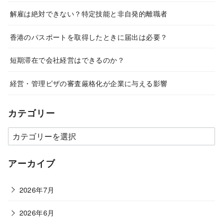
解雇は絶対できない？特定技能と非自発的離職者
香港のパスポートを取得したときに届出は必要？
短期滞在で会社経営はできるのか？
経営・管理ビザの審査厳格化が企業に与える影響
カテゴリー
カ
テ
ゴ
アーカイブ
リ
ー
2026年7月
2026年6月