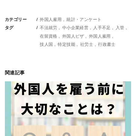
外国人雇用
統計・アンケート
カテゴリー
不法就労
中小企業経営
人手不足
入管
タグ
在留資格
外国人ビザ
外国人雇用
技人国
特定技能
社労士
行政書士
関連記事