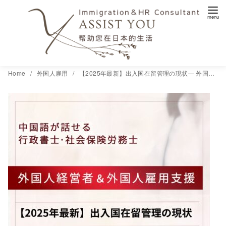
コ
Home
外国人雇用
【2025年最新】出入国在留管理の現状― 外国人雇用・ビザ実務に与える影響とは ―
ン
テ
ン
ツ
へ
移
動