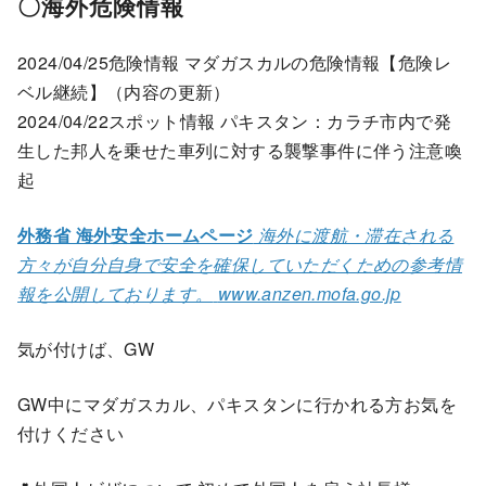
〇海外危険情報
2024/04/25危険情報 マダガスカルの危険情報【危険レ
ベル継続】（内容の更新）
2024/04/22スポット情報 パキスタン：カラチ市内で発
生した邦人を乗せた車列に対する襲撃事件に伴う注意喚
起
外務省 海外安全ホームページ
海外に渡航・滞在される
方々が自分自身で安全を確保していただくための参考情
報を公開しております。
www.anzen.mofa.go.jp
気が付けば、GW
GW中にマダガスカル、パキスタンに行かれる方お気を
付けください