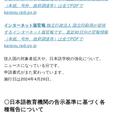
（本紙、号外、政府調達等）は全てPDFで
kanpou.npb.go.jp
インターネット版官報
独立行政法人 国立印刷局が提供
するインターネット版官報です。直近90日分の官報情報
（本紙、号外、政府調達等）は全てPDFで
kanpou.npb.go.jp
技人国の対象者拡大や、日本語学校の強化について。
ニュースになっている分です。
申請書式がまた変わっています。
施行日は2024年4月26日。
〇日本語教育機関の告示基準に基づく各
種報告について