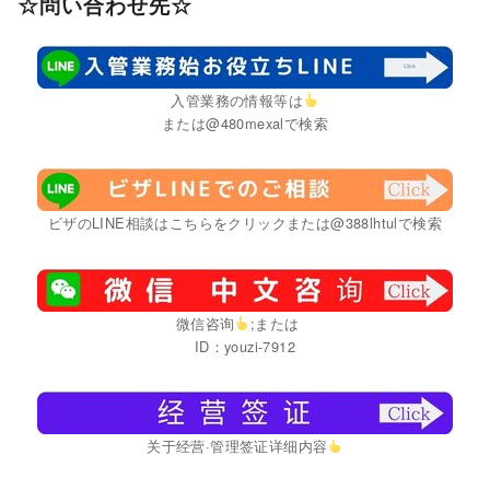
☆問い合わせ先☆
入管業務の情報等は
または@480mexalで検索
ビザのLINE相談はこちらをクリックまたは@388lhtulで検索
微信咨询
;または
ID：youzi-7912
关于经营·管理签证详细内容