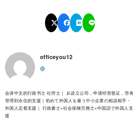
officeyou12
会讲中文的行政书士·社劳士｜ 从设立公司，申请经营签证，劳务
管理到永住的支援｜初めて外国人を雇う中小企業の相談相手・
外国人定着支援｜ 行政書士×社会保険労務士×中国語で外国人支
援