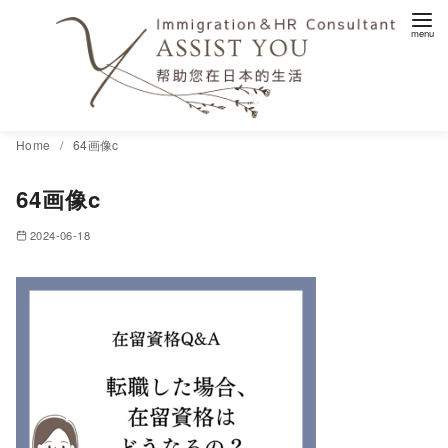
コ
Home
64画像c
ン
64画像c
テ
ン
2024-06-18
ツ
へ
移
動