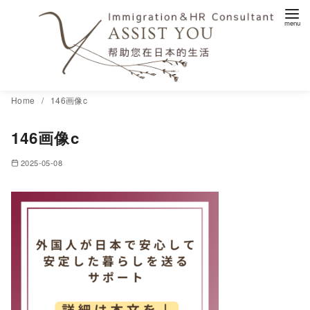
コ
Home
146画像c
ン
146画像c
テ
ン
2025-05-08
ツ
へ
移
動