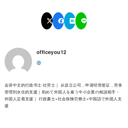
officeyou12
会讲中文的行政书士·社劳士｜ 从设立公司，申请经营签证，劳务
管理到永住的支援｜初めて外国人を雇う中小企業の相談相手・
外国人定着支援｜ 行政書士×社会保険労務士×中国語で外国人支
援