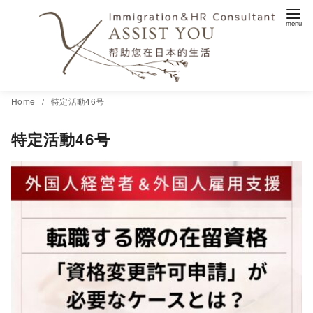
コ
Home
特定活動46号
ン
特定活動46号
テ
ン
ツ
へ
移
動