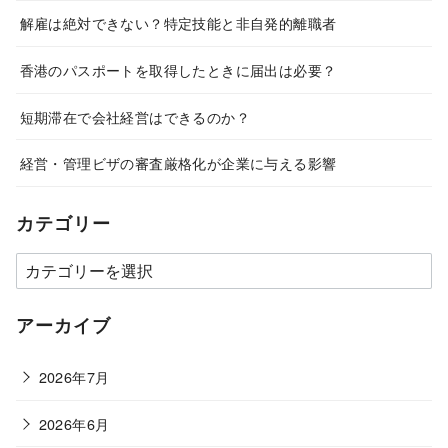
解雇は絶対できない？特定技能と非自発的離職者
香港のパスポートを取得したときに届出は必要？
短期滞在で会社経営はできるのか？
経営・管理ビザの審査厳格化が企業に与える影響
カテゴリー
カ
テ
ゴ
アーカイブ
リ
ー
2026年7月
2026年6月