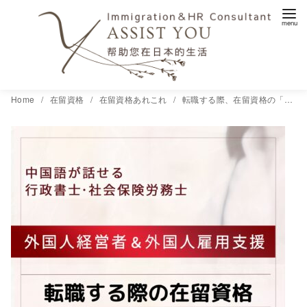
コ
Home
在留資格
在留資格あれこれ
転職する際、在留資格の「資格変更許可申請」が必要なケースとは？
ン
テ
ン
ツ
へ
移
動