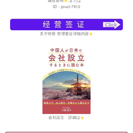
微信咨询
;または
ID：youzi-7912
关于经营·管理签证详细内容
会社設立 詳細は