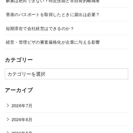
解雇は絶対できない？特定技能と非自発的離職者
香港のパスポートを取得したときに届出は必要？
短期滞在で会社経営はできるのか？
経営・管理ビザの審査厳格化が企業に与える影響
カテゴリー
カ
テ
ゴ
アーカイブ
リ
ー
2026年7月
2026年6月
2026年5月