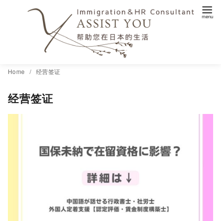
コ
Home
经营签证
ン
经营签证
テ
ン
ツ
へ
移
動