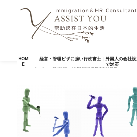
HOM
経営・管理ビザに強い行政書士｜外国人の会社設
E
で対応
コ
Home
ブログ
技能実習・特定技能と社会保険労務士
ン
テ
ン
ツ
へ
移
動