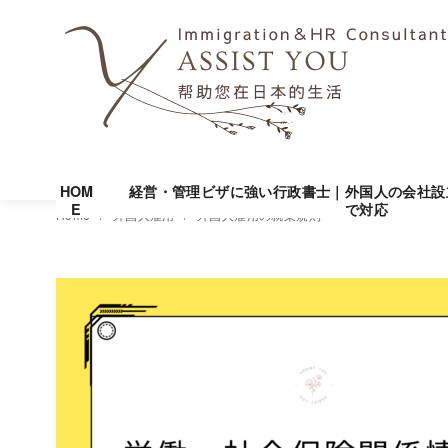
HOM
経営・管理ビザに強い行政書士｜外国人の会社設
E
で対応
コ
Home
外国人雇用
外国人雇用の就業規則
ン
テ
ン
ツ
へ
移
動