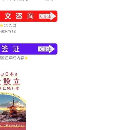
;または
uzi-7912
理签证详细内容