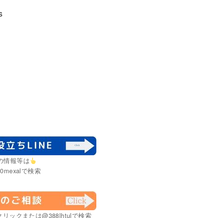
s
の情報等は
0mexalで検索
リックまたは@388lhtulで検索