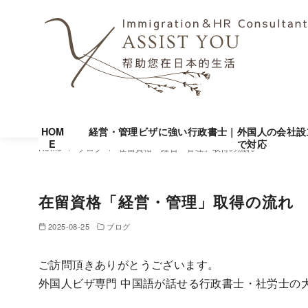
HOM
経営・管理ビザに強い行政書士｜外国人の会社設
E
で対応
コ
Home
ブログ
在留資格「経営・管理」取得の流れ
ン
テ
在留資格「経営・管理」取得の流れ
ン
ツ
2025-08-25
ブログ
へ
移
ご訪問頂きありがとうございます。
動
外国人ビザ専門 中国語が話せる行政書士・社労士の