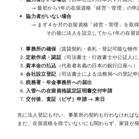
→ 最初から1年の在留資格「経営・管理」の申
協力者がいない場合
→ まず４か月の在留資格「経営・管理」を取
その後に法人を設立してから1年の在留資格
事務所の確保
（賃貸契約・表札・登記可能な物件
定款作成・認証
（司法書士・行政書士や公証人に
資本金の払込
（代表者名義の日本の銀行口座へ）
会社設立登記
（司法書士による法務局への登記申
税務署・年金事務所への届出
入管への在留資格認定証明書交付申請
交付後、査証（ビザ）申請 → 来日
先に法人登記も行い、事業所の契約も行わなければ
まだ、在留資格を得ていないにも関わらず、家賃が