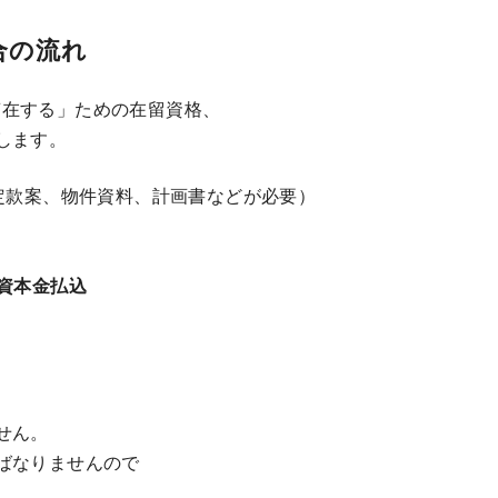
合の流れ
滞在する」ための在留資格、
します。
定款案、物件資料、計画書などが必要）
資本金払込
せん。
ばなりませんので