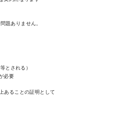
で問題ありません。
同等とされる）
が必要
以上あることの証明として