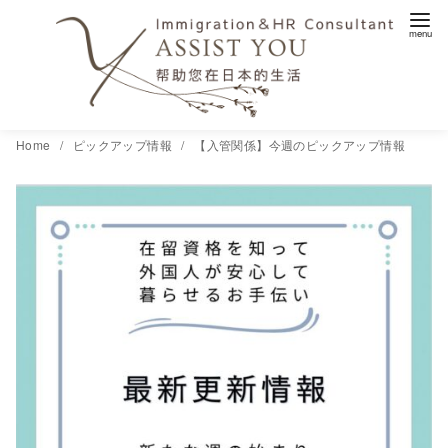
コ
Home
ピックアップ情報
【入管関係】今週のピックアップ情報
ン
テ
ン
ツ
へ
移
動