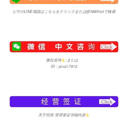
ビザのLINE相談はこちらをクリックまたは@388lhtulで検索
微信咨询
;または
ID：youzi-7912
关于经营·管理签证详细内容